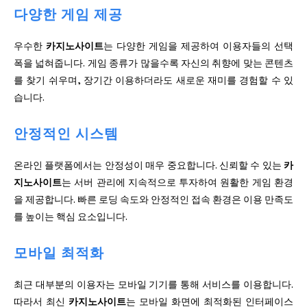
다양한 게임 제공
우수한
카지노사이트
는 다양한 게임을 제공하여 이용자들의 선택
폭을 넓혀줍니다. 게임 종류가 많을수록 자신의 취향에 맞는 콘텐츠
를 찾기 쉬우며, 장기간 이용하더라도 새로운 재미를 경험할 수 있
습니다.
안정적인 시스템
온라인 플랫폼에서는 안정성이 매우 중요합니다. 신뢰할 수 있는
카
지노사이트
는 서버 관리에 지속적으로 투자하여 원활한 게임 환경
을 제공합니다. 빠른 로딩 속도와 안정적인 접속 환경은 이용 만족도
를 높이는 핵심 요소입니다.
모바일 최적화
최근 대부분의 이용자는 모바일 기기를 통해 서비스를 이용합니다.
따라서 최신
카지노사이트
는 모바일 화면에 최적화된 인터페이스