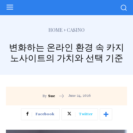
HOME
CASINO
변화하는 온라인 환경 속 카지
노사이트의 가치와 선택 기준
June 24, 2026
By
Sue
Facebook
Twitter