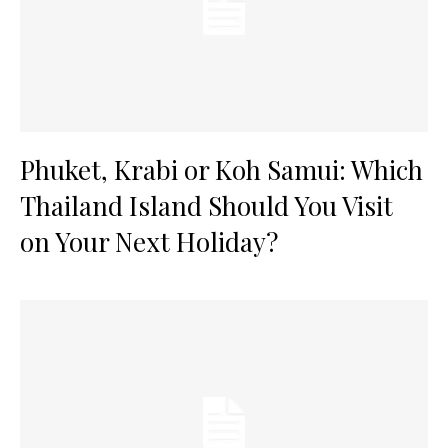
Phuket, Krabi or Koh Samui: Which
Thailand Island Should You Visit
on Your Next Holiday?