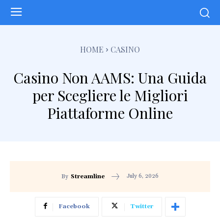
HOME
CASINO
Casino Non AAMS: Una Guida
per Scegliere le Migliori
Piattaforme Online
July 6, 2026
By
Streamline
Facebook
Twitter