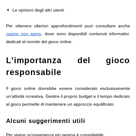
Le opinioni degli altri utenti.
Per ottenere ulteriori approfondimenti puoi consultare anche
casino non aams
, dove sono disponibili contenuti informativi
dedicati al mondo del gioco online.
L’importanza del gioco
responsabile
Il gioco online dovrebbe essere considerato esclusivamente
un’attività ricreativa. Gestire il proprio budget e il tempo dedicato
al gioco permette di mantenere un approccio equilibrato.
Alcuni suggerimenti utili
Per vivere un’esperienza più serena è consigliabile: