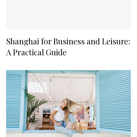
Shanghai for Business and Leisure:
A Practical Guide