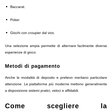
Baccarat.
Poker.
Giochi con croupier dal vivo.
Una selezione ampia permette di alternare facilmente diverse
esperienze di gioco.
Metodi di pagamento
Anche le modalità di deposito e prelievo meritano particolare
attenzione. Le piattaforme più moderne mettono generalmente
a disposizione sistemi pratici, veloci e affidabili.
Come scegliere la