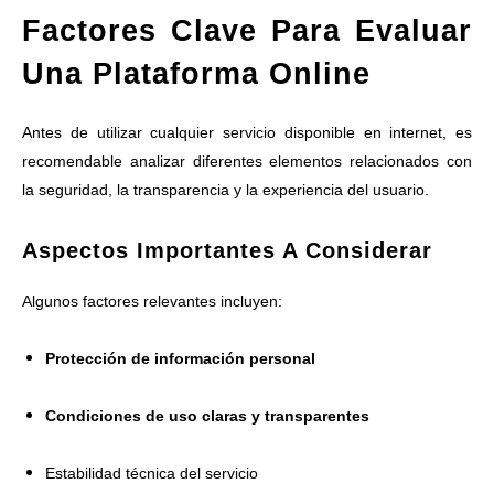
Factores Clave Para Evaluar
Una Plataforma Online
Antes de utilizar cualquier servicio disponible en internet, es
recomendable analizar diferentes elementos relacionados con
la seguridad, la transparencia y la experiencia del usuario.
Aspectos Importantes A Considerar
Algunos factores relevantes incluyen:
Protección de información personal
Condiciones de uso claras y transparentes
Estabilidad técnica del servicio