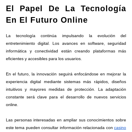
El Papel De La Tecnología
En El Futuro Online
La tecnología continúa impulsando la evolución del
entretenimiento digital. Los avances en software, seguridad
informática y conectividad están creando plataformas más
eficientes y accesibles para los usuarios.
En el futuro, la innovación seguirá enfocándose en mejorar la
experiencia digital mediante sistemas más rápidos, diseños
intuitivos y mayores medidas de protección. La adaptación
constante será clave para el desarrollo de nuevos servicios
online.
Las personas interesadas en ampliar sus conocimientos sobre
este tema pueden consultar información relacionada con
casino