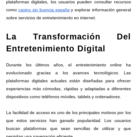
plataformas digitales, los usuarios pueden consultar recursos
como
casino sin licencia españa
y explorar información general
sobre servicios de entretenimiento en internet.
La Transformación Del
Entretenimiento Digital
Durante los últimos años, el entretenimiento online ha
evolucionado gracias a los avances tecnológicos. Las
plataformas digitales actuales están diseñadas para ofrecer
experiencias más cómodas, rápidas y adaptadas a diferentes
dispositivos como teléfonos móviles, tablets y ordenadores.
La facilidad de acceso es uno de los principales motivos por los
que estos servicios han ganado popularidad. Los usuarios
buscan plataformas que sean sencillas de utilizar y que
permitan una navegación eficiente.