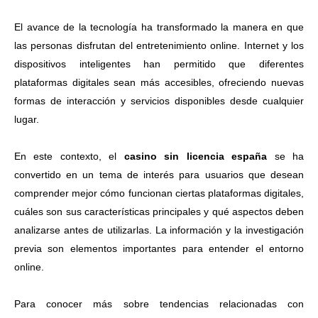
El avance de la tecnología ha transformado la manera en que
las personas disfrutan del entretenimiento online. Internet y los
dispositivos inteligentes han permitido que diferentes
plataformas digitales sean más accesibles, ofreciendo nuevas
formas de interacción y servicios disponibles desde cualquier
lugar.
En este contexto, el
casino sin licencia españa
se ha
convertido en un tema de interés para usuarios que desean
comprender mejor cómo funcionan ciertas plataformas digitales,
cuáles son sus características principales y qué aspectos deben
analizarse antes de utilizarlas. La información y la investigación
previa son elementos importantes para entender el entorno
online.
Para conocer más sobre tendencias relacionadas con