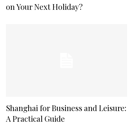
on Your Next Holiday?
Shanghai for Business and Leisure:
A Practical Guide