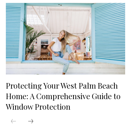
Protecting Your West Palm Beach
Home: A Comprehensive Guide to
Window Protection