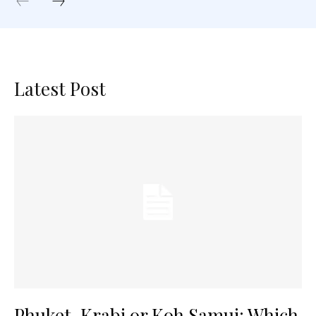
Latest Post
Phuket, Krabi or Koh Samui: Which