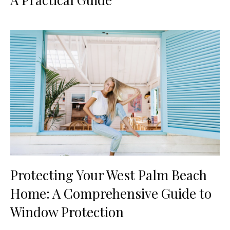
Protecting Your West Palm Beach
Home: A Comprehensive Guide to
Window Protection