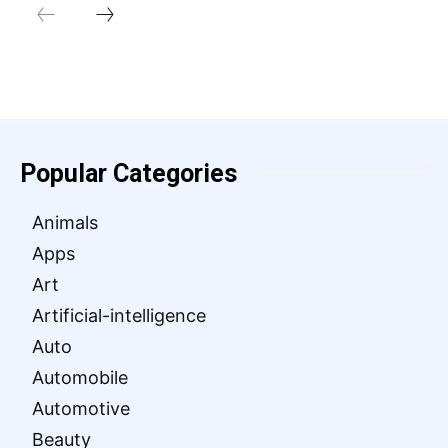
Popular Categories
Animals
Apps
Art
Artificial-intelligence
Auto
Automobile
Automotive
Beauty