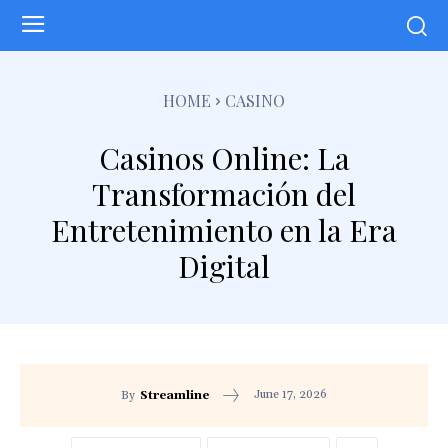
HOME
CASINO
Casinos Online: La
Transformación del
Entretenimiento en la Era
Digital
June 17, 2026
By
Streamline