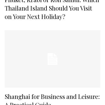
Thailand Island Should You Visit
on Your Next Holiday?
Shanghai for Business and Leisure:
A Practical Guide