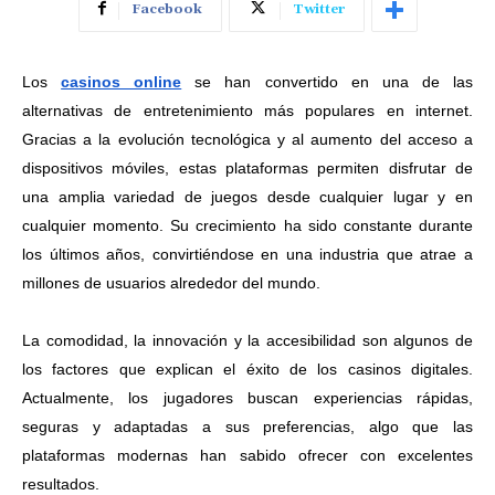
Facebook
Twitter
Los
casinos online
se han convertido en una de las
alternativas de entretenimiento más populares en internet.
Gracias a la evolución tecnológica y al aumento del acceso a
dispositivos móviles, estas plataformas permiten disfrutar de
una amplia variedad de juegos desde cualquier lugar y en
cualquier momento. Su crecimiento ha sido constante durante
los últimos años, convirtiéndose en una industria que atrae a
millones de usuarios alrededor del mundo.
La comodidad, la innovación y la accesibilidad son algunos de
los factores que explican el éxito de los casinos digitales.
Actualmente, los jugadores buscan experiencias rápidas,
seguras y adaptadas a sus preferencias, algo que las
plataformas modernas han sabido ofrecer con excelentes
resultados.