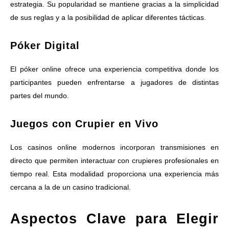
estrategia. Su popularidad se mantiene gracias a la simplicidad
de sus reglas y a la posibilidad de aplicar diferentes tácticas.
Póker Digital
El póker online ofrece una experiencia competitiva donde los
participantes pueden enfrentarse a jugadores de distintas
partes del mundo.
Juegos con Crupier en Vivo
Los casinos online modernos incorporan transmisiones en
directo que permiten interactuar con crupieres profesionales en
tiempo real. Esta modalidad proporciona una experiencia más
cercana a la de un casino tradicional.
Aspectos Clave para Elegir