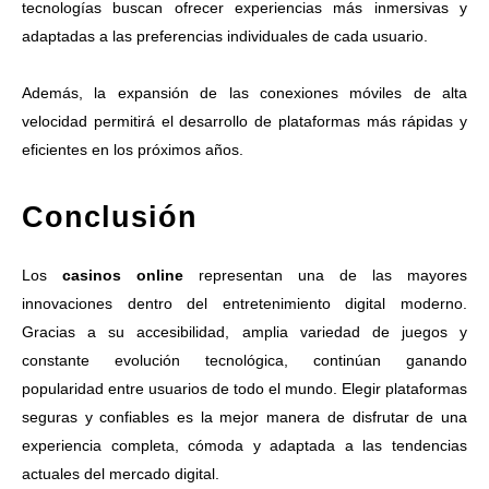
tecnologías buscan ofrecer experiencias más inmersivas y
adaptadas a las preferencias individuales de cada usuario.
Además, la expansión de las conexiones móviles de alta
velocidad permitirá el desarrollo de plataformas más rápidas y
eficientes en los próximos años.
Conclusión
Los
casinos online
representan una de las mayores
innovaciones dentro del entretenimiento digital moderno.
Gracias a su accesibilidad, amplia variedad de juegos y
constante evolución tecnológica, continúan ganando
popularidad entre usuarios de todo el mundo. Elegir plataformas
seguras y confiables es la mejor manera de disfrutar de una
experiencia completa, cómoda y adaptada a las tendencias
actuales del mercado digital.