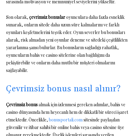
sırasında motivasyon ve memnuniyet seviyelerini yükseltir.
Son olarak,
çevrimsiz bonuslar
oyunculara daha fazla esneklik
sunarak, onların sitede daha uzun süre kalmalarını ve farklı
oyunları keşfetmelerini teşvik eder. Oyun severler bu bonusları
alarak, risk almadan yeni oyunlar deneme ve sitedeki çeşitlilikten
yararlanma şansı bulurlar. Bu bonusların sağladığı rahatlık,
oyuncuların bahis ve casino sitelerine olan bağlılığını da
pekiştirebilir ve onların daha mutlu bir müşteri olmalarını
sağlayabilir.
Çevrimsiz bonus nasıl alınır?
Çevrimsiz bonus
almak için izlenmesi gereken adımlar, bahis ve
casino dünyasında hem heyecanlı hem de dikkatli bir süreci işaret
etmektedir. Öncelikle,
bonusportali.com
sitesinde paylaşılan
güvenilir ve itibar sahibi bir online bahis veya casino sitesine üye
olmanız gerekmektedir. Üyelik işlemleri sırasında verilen