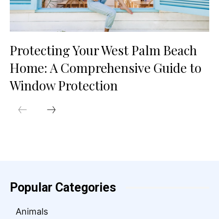
Protecting Your West Palm Beach
Home: A Comprehensive Guide to
Window Protection
Popular Categories
Animals