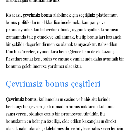
olabileceğini unutmamalısınız.
Kısacası,
çevrimsiz bonus
alabilmek için seçtiğiniz platformun
bonus politikalarını dikkatlice incelemek, kampanya ve
promosyonlardan haberdar olmak, uygun koşullarda bonusu
zamanında talep etmek ve kullanmak, bu tip bonusları kazançlı
bir şekilde değerlendirmenize olanak tanıyacaktır. Bahsedilen
tüm bu süreçler, oyunculara hem eğlence hem de ek kazanç
fırsatları sunarken, bahis ve casino oyunlarında daha avantajlı bir
konuma gelebilmenize yardımcı olacaktır.
Çevrimsiz bonus çeşitleri
Çevrimsiz bonus
, kullanıcıların casino ve bahis sitelerinde
herhangi bir çevrim şartı olmadan bonus miktarını kullanma
şansı veren, oldukça cazip bir promosyon türüdür. Bu
bonusların en belirgin özelliği, elde edilen kazançların direkt
olarak nakit olarak çekilebilmesidir ve böylece bahis severler için