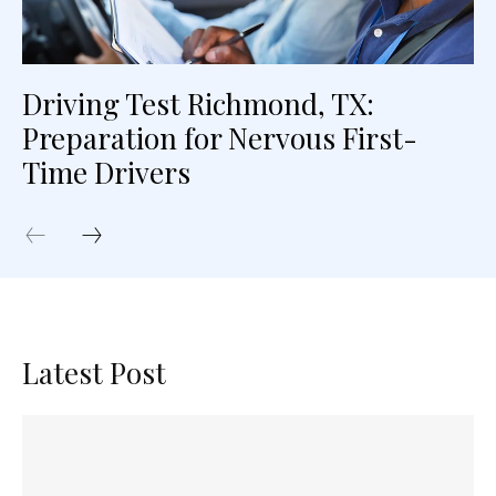
Driving Test Richmond, TX:
Preparation for Nervous First-
Time Drivers
Latest Post