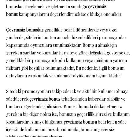
bonusları incelemek ve işletmenin sunduğu
çevrimsiz
bonus
kampanyalarını değerlendirmek ise oldukça önemlidir.
Çevrimsiz bonuslar
genellikle belirli dönemlerde veya özel
günlerde, sitelerin tanıtım amaçlı düzenledikleri promosyonlar
kapsamında oyunculara sunulmaktadır. Bonusu almak için
gereken şartlar ve kurallar her siteye göre değişiklik gösterse de,
genellikle bir promosyon kodu kullanımı veya minimum yatırım
miktarı gibi koşullar bulunmaktadır. Bu nedenle, ilgili bonusun
detaylarını iyi okumak ve anlamak büyük önem taşımaktadır.
Sitedeki promosyonları takip ederek ve aktif bir kullanıcı olmayı
sürdürerek
çevrimsiz bonus
tekliflerinden haberdar olabilir ve
bunları değerlendirebilirsiniz. Bonus alımında dikkat etmeniz
gereken bir diğer nokta ise, bonusun geçerlilik süresi ve kullanım
koşullarıdır. Almış olduğunuz
çevrimsiz bonusu
belirlenen süre
içerisinde kullanmamanız durumunda, bonusun geçersiz