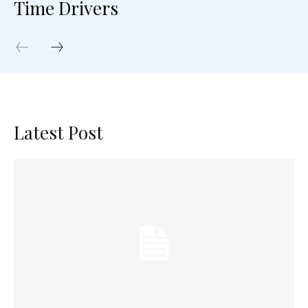
Time Drivers
Latest Post