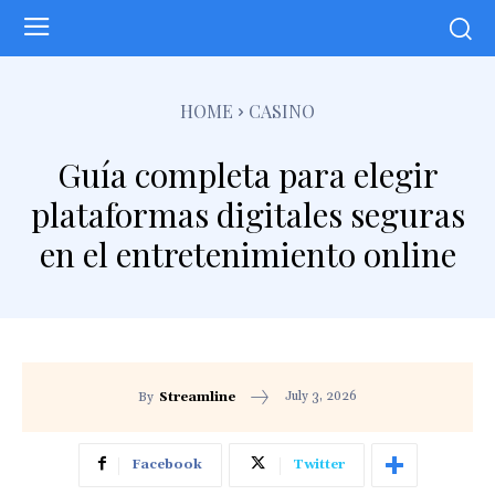
HOME
CASINO
Guía completa para elegir
plataformas digitales seguras
en el entretenimiento online
July 3, 2026
By
Streamline
Facebook
Twitter