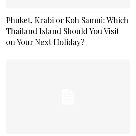
Phuket, Krabi or Koh Samui: Which
Thailand Island Should You Visit
on Your Next Holiday?