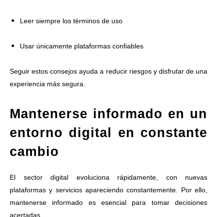
Leer siempre los términos de uso
Usar únicamente plataformas confiables
Seguir estos consejos ayuda a reducir riesgos y disfrutar de una
experiencia más segura.
Mantenerse informado en un
entorno digital en constante
cambio
El sector digital evoluciona rápidamente, con nuevas
plataformas y servicios apareciendo constantemente. Por ello,
mantenerse informado es esencial para tomar decisiones
acertadas.