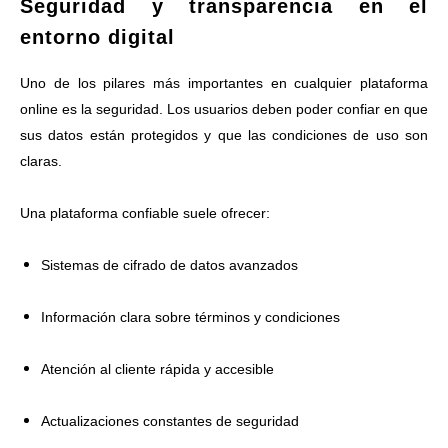
Seguridad y transparencia en el
entorno digital
Uno de los pilares más importantes en cualquier plataforma
online es la seguridad. Los usuarios deben poder confiar en que
sus datos están protegidos y que las condiciones de uso son
claras.
Una plataforma confiable suele ofrecer:
Sistemas de cifrado de datos avanzados
Información clara sobre términos y condiciones
Atención al cliente rápida y accesible
Actualizaciones constantes de seguridad