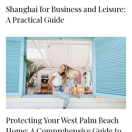
Shanghai for Business and Leisure:
A Practical Guide
Protecting Your West Palm Beach
Home: A Comprehensive Guide to