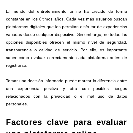
El mundo del entretenimiento online ha crecido de forma
constante en los últimos años. Cada vez más usuarios buscan
plataformas digitales que les permitan disfrutar de experiencias
variadas desde cualquier dispositivo. Sin embargo, no todas las
opciones disponibles ofrecen el mismo nivel de seguridad,
transparencia o calidad de servicio. Por ello, es importante
saber cómo evaluar correctamente cada plataforma antes de
registrarse.
Tomar una decisión informada puede marcar la diferencia entre
una experiencia positiva y otra con posibles riesgos
relacionados con la privacidad o el mal uso de datos
personales.
Factores clave para evaluar