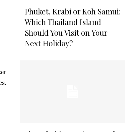
Phuket, Krabi or Koh Samui:
Which Thailand Island
Should You Visit on Your
Next Holiday?
ser
es.