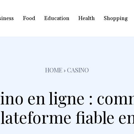
siness
Food
Education
Health
Shopping
HOME
CASINO
sino en ligne : com
lateforme fiable e