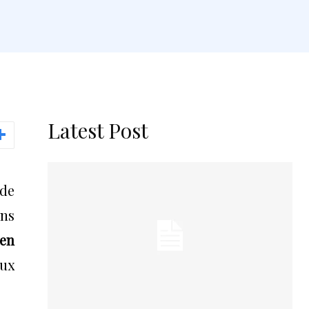
Latest Post
de
ens
 en
aux