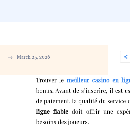
March 25, 2026
Trouver le
meilleur casino en lig
bonus. Avant de s’inscrire, il est e
de paiement, la qualité du service c
ligne fiable
doit offrir une expé
besoins des joueurs.