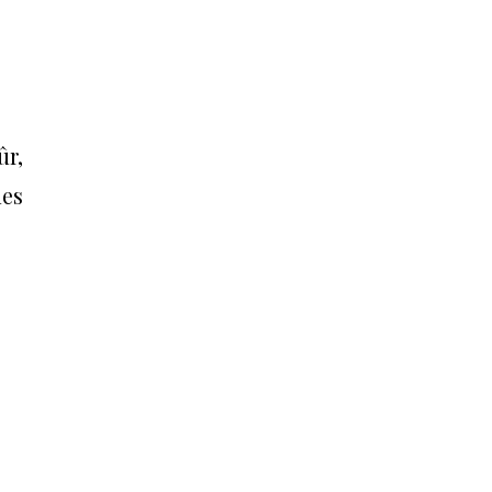
ûr,
ues