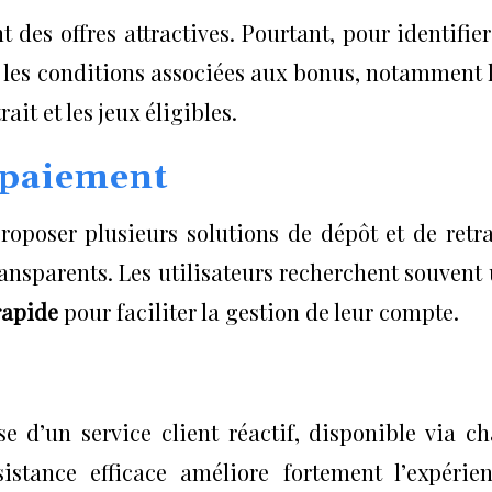
des offres attractives. Pourtant, pour identifier
ire les conditions associées aux bonus, notamment 
ait et les jeux éligibles.
 paiement
roposer plusieurs solutions de dépôt et de retra
transparents. Les utilisateurs recherchent souvent
rapide
pour faciliter la gestion de leur compte.
e d’un service client réactif, disponible via ch
stance efficace améliore fortement l’expérie