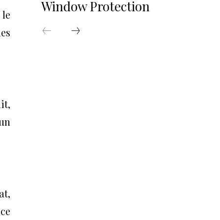
Window Protection
 le
les
it,
 un
at,
nce