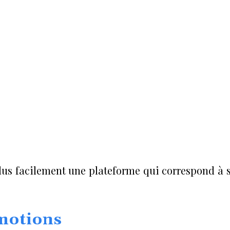
lus facilement une plateforme qui correspond à 
omotions