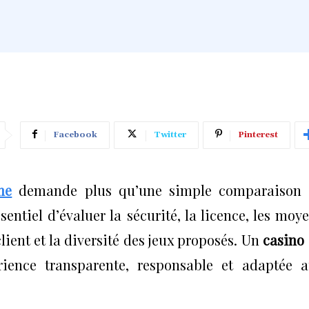
Facebook
Twitter
Pinterest
ne
demande plus qu’une simple comparaison 
ssentiel d’évaluer la sécurité, la licence, les moy
lient et la diversité des jeux proposés. Un
casino
rience transparente, responsable et adaptée 