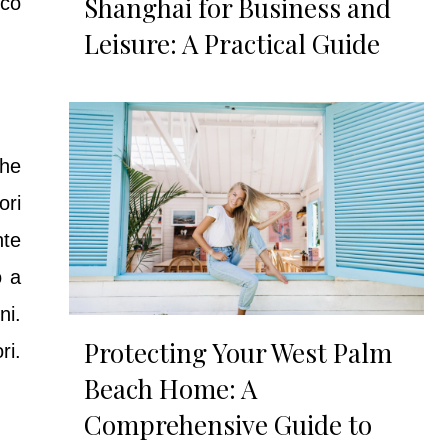
Shanghai for Business and
oco
Leisure: A Practical Guide
che
ori
nte
o a
ni.
Protecting Your West Palm
ri.
Beach Home: A
Comprehensive Guide to