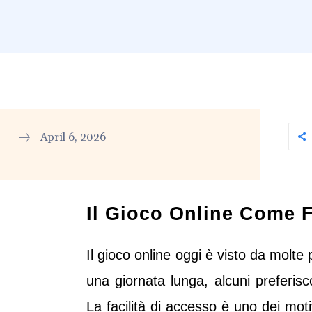
April 6, 2026
Il Gioco Online Come 
Il gioco online oggi è visto da mol
una giornata lunga, alcuni preferis
La facilità di accesso è uno dei motiv