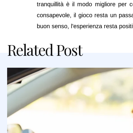
tranquillità è il modo migliore per
consapevole, il gioco resta un pas
buon senso, l’esperienza resta posit
Related Post