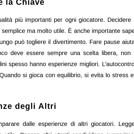
è la Chiave
ualità più importanti per ogni giocatore. Decidere
la semplice ma molto utile. È anche importante sap
ungo può togliere il divertimento. Fare pause aiut
ioco deve essere sempre una scelta libera, non
dini spesso hanno esperienze migliori. L’autocontro
Quando si gioca con equilibrio, si evita lo stress e
ze degli Altri
arare dalle esperienze di altri giocatori. Legg