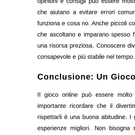
opinioni e consigli può essere molt
che aiutano a evitare errori comu
funziona e cosa no. Anche piccoli co
che ascoltano e imparano spesso fan
una risorsa preziosa. Conoscere dive
consapevole e più stabile nel tempo.
Conclusione: Un Gioc
Il gioco online può essere molto 
importante ricordare che il diverti
rispettarli è una buona abitudine. 
esperienze migliori. Non bisogna m