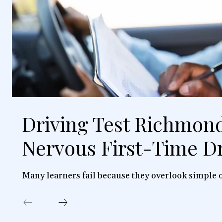
Driving Test Richmond
Nervous First-Time Dr
Many learners fail because they overlook simple o