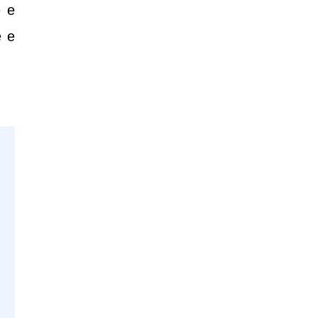
e e
e e