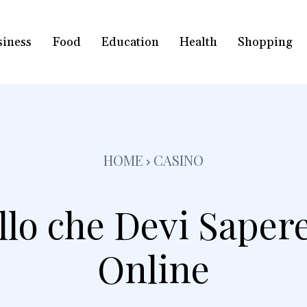
siness
Food
Education
Health
Shopping
HOME
CASINO
llo che Devi Sapere
Online