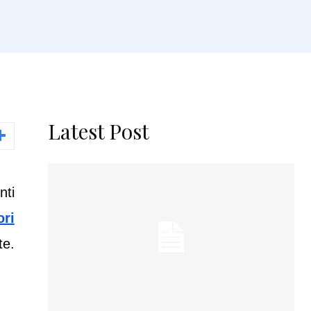
Latest Post
nti
ori
te.