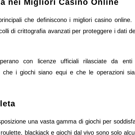
a nei Migliori Casino Online
incipali che definiscono i migliori casino online.
colli di crittografia avanzati per proteggere i dati de
operano con licenze ufficiali rilasciate da enti
 che i giochi siano equi e che le operazioni si
leta
disposizione una vasta gamma di giochi per soddisf
 roulette, blackjack e giochi dal vivo sono solo alc