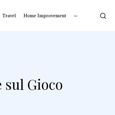
Travel
Home Improvement
 sul Gioco