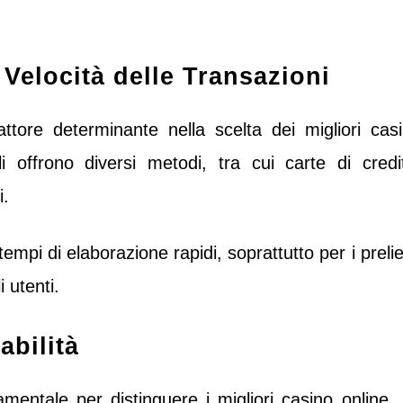
Velocità delle Transazioni
tore determinante nella scelta dei migliori cas
li offrono diversi metodi, tra cui carte di credi
i.
tempi di elaborazione rapidi, soprattutto per i prelie
 utenti.
abilità
damentale per distinguere i migliori casino online.