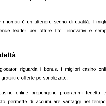
 rinomati è un ulteriore segno di qualità. I migli
ende leader per offrire titoli innovativi e sem
deltà
ocatori riguarda i bonus. I migliori casino onl
gratuiti e offerte personalizzate.
ri casino online propongono programmi fedeltà 
uesto permette di accumulare vantaggi nel temp