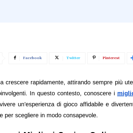
Facebook
Twitter
Pinterest
ua a crescere rapidamente, attirando sempre più ute
oinvolgenti. In questo contesto, conoscere i
migli
vere un’esperienza di gioco affidabile e diverten
are per scegliere in modo consapevole.