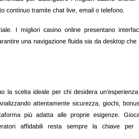
to continuo tramite chat live, email o telefono.
nziale. I migliori casino online presentano interfa
garantire una navigazione fluida sia da desktop che
no la scelta ideale per chi desidera un’esperienza
 Analizzando attentamente sicurezza, giochi, bonu
attaforma più adatta alle proprie esigenze. Gioc
ratori affidabili resta sempre la chiave per